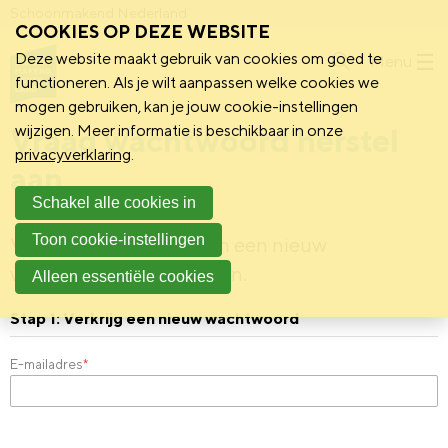
Schoonmakend Nederland
COOKIES OP DEZE WEBSITE
Deze website maakt gebruik van cookies om goed te
Menu
functioneren. Als je wilt aanpassen welke cookies we
mogen gebruiken, kan je jouw cookie-instellingen
Vraag wachtwoord herstel
wijzigen. Meer informatie is beschikbaar in onze
privacyverklaring
.
aan
Schakel alle cookies in
Toon cookie-instellingen
Vul je e-mailadres in om een nieuw
wachtwoord te verkrijgen.
Alleen essentiële cookies
Stap 1: Verkrijg een nieuw wachtwoord
E-mailadres
*