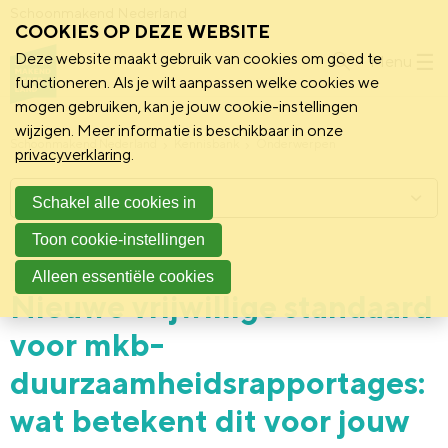
Schoonmakend Nederland
COOKIES OP DEZE WEBSITE
Deze website maakt gebruik van cookies om goed te
Menu
functioneren. Als je wilt aanpassen welke cookies we
mogen gebruiken, kan je jouw cookie-instellingen
wijzigen. Meer informatie is beschikbaar in onze
Schoonmakend Nederland
Kennisbank
Onderwerpen
privacyverklaring
.
Menu
Schakel alle cookies in
Toon cookie-instellingen
17 juni 2026
Nieuws
Alleen essentiële cookies
Nieuwe vrijwillige standaard
voor mkb-
duurzaamheidsrapportages:
wat betekent dit voor jouw