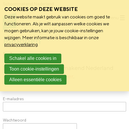
Schoonmakend Nederland
COOKIES OP DEZE WEBSITE
Deze website maakt gebruik van cookies om goed te
Menu
functioneren. Als je wilt aanpassen welke cookies we
mogen gebruiken, kan je jouw cookie-instellingen
Inloggen
wijzigen. Meer informatie is beschikbaar in onze
privacyverklaring
.
Inloggen
Schakel alle cookies in
Nog geen Mijn Schoonmakend Nederland
Toon cookie-instellingen
account?
Registreer je hier
.
Alleen essentiële cookies
E-mailadres
Wachtwoord