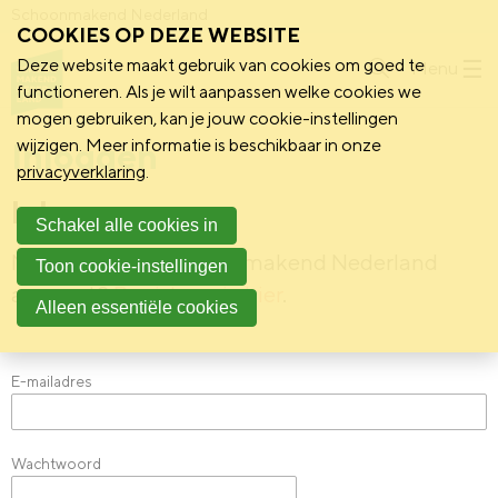
Schoonmakend Nederland
COOKIES OP DEZE WEBSITE
Deze website maakt gebruik van cookies om goed te
Menu
functioneren. Als je wilt aanpassen welke cookies we
mogen gebruiken, kan je jouw cookie-instellingen
Inloggen
wijzigen. Meer informatie is beschikbaar in onze
privacyverklaring
.
Inloggen
Schakel alle cookies in
Nog geen Mijn Schoonmakend Nederland
Toon cookie-instellingen
account?
Registreer je hier
.
Alleen essentiële cookies
E-mailadres
Wachtwoord