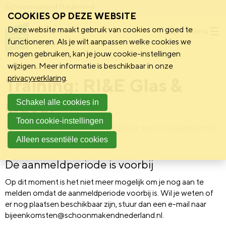
Schoonmakend Nederland
COOKIES OP DEZE WEBSITE
Deze website maakt gebruik van cookies om goed te
Menu
functioneren. Als je wilt aanpassen welke cookies we
mogen gebruiken, kan je jouw cookie-instellingen
wijzigen. Meer informatie is beschikbaar in onze
privacyverklaring
.
Training: RI&E Glas &
Gevel
Schakel alle cookies in
Toon cookie-instellingen
donderdag 27 juni 2024 van 09:30 uur tot 16:30 uur
bij
KMO
Solutions
Alleen essentiële cookies
De aanmeldperiode is voorbij
Op dit moment is het niet meer mogelijk om je nog aan te
melden omdat de aanmeldperiode voorbij is. Wil je weten of
er nog plaatsen beschikbaar zijn, stuur dan een e-mail naar
bijeenkomsten@schoonmakendnederland.nl.