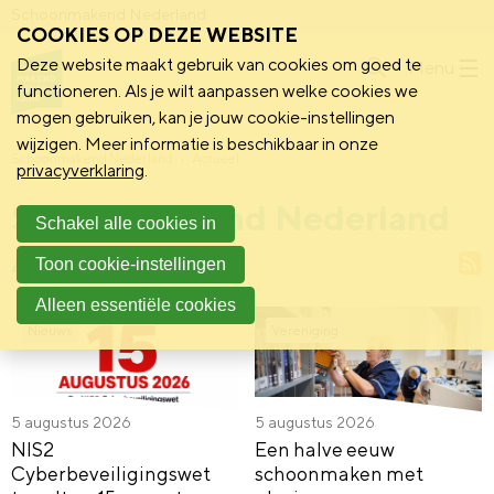
Schoonmakend Nederland
COOKIES OP DEZE WEBSITE
Deze website maakt gebruik van cookies om goed te
Menu
functioneren. Als je wilt aanpassen welke cookies we
mogen gebruiken, kan je jouw cookie-instellingen
wijzigen. Meer informatie is beschikbaar in onze
Schoonmakend Nederland
Actueel
privacyverklaring
.
Schoonmakend Nederland
Schakel alle cookies in
Actueel
R
Toon cookie-instellingen
Alleen essentiële cookies
Nieuws
Vereniging
5 augustus 2026
5 augustus 2026
NIS2
Een halve eeuw
Cyberbeveiligingswet
schoonmaken met