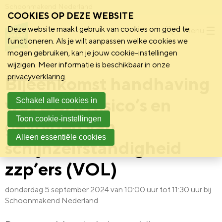
Schoonmakend Nederland
COOKIES OP DEZE WEBSITE
Deze website maakt gebruik van cookies om goed te
Menu
functioneren. Als je wilt aanpassen welke cookies we
mogen gebruiken, kan je jouw cookie-instellingen
wijzigen. Meer informatie is beschikbaar in onze
privacyverklaring
.
Bijeenkomst handhaving
wet DBA: Risico’s en
Schakel alle cookies in
Toon cookie-instellingen
gevolgen van
Alleen essentiële cookies
schijnzelfstandigheid
zzp’ers (VOL)
donderdag 5 september 2024 van 10:00 uur tot 11:30 uur
bij
Schoonmakend Nederland