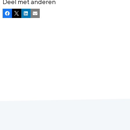
Deel met anderen
Facebook
X
LinkedIn
E-mail