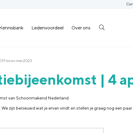
Con
Kennisbank
Ledenvoordeel
Over ons
019 tot en met 2023
tiebijeenkomst | 4 a
komst van Schoonmakend Nederland.
e zijn benieuwd wat je ervan vindt en stellen je graag nog een paar v