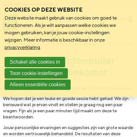
Schoonmakend Nederland
COOKIES OP DEZE WEBSITE
Deze website maakt gebruik van cookies om goed te
Menu
functioneren. Als je wilt aanpassen welke cookies we
mogen gebruiken, kan je jouw cookie-instellingen
wijzigen. Meer informatie is beschikbaar in onze
Schoonmakend Nederland
Evaluatie bijeenkomsten en cursussen
2024
privacyverklaring
.
2024 | Evaluatiformulier
Schakel alle cookies in
informatiebijeenkomst
Toon cookie-instellingen
Alleen essentiële cookies
Wat leuk dat je hebt deelgenomen aan de CAO informatiesessie.
We hopen dat je een leuke en goede sessie hebt gehad. We zijn
benieuwd wat je ervan vindt en stellen je graag nog een paar
vragen. Fijn als je een paar minuten tijd maakt om deze te
beantwoorden.
Jouw persoonlijke ervaringen en suggesties zijn van grote waarde
en worden vertrouwelijk behandeld. De resultaten van deze