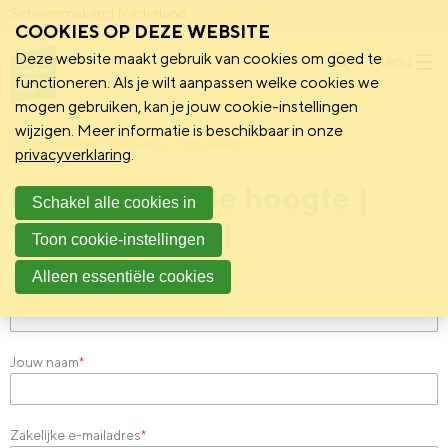
Schoonmakend Nederland
COOKIES OP DEZE WEBSITE
Deze website maakt gebruik van cookies om goed te
Menu
functioneren. Als je wilt aanpassen welke cookies we
mogen gebruiken, kan je jouw cookie-instellingen
wijzigen. Meer informatie is beschikbaar in onze
Schoonmakend Nederland
Formulieren
privacyverklaring
.
Houd me op de hoogte |
Schakel alle cookies in
VMSE-VS-tool
Toon cookie-instellingen
Alleen essentiële cookies
Organisatie
*
Jouw naam
*
Zakelijke e-mailadres
*