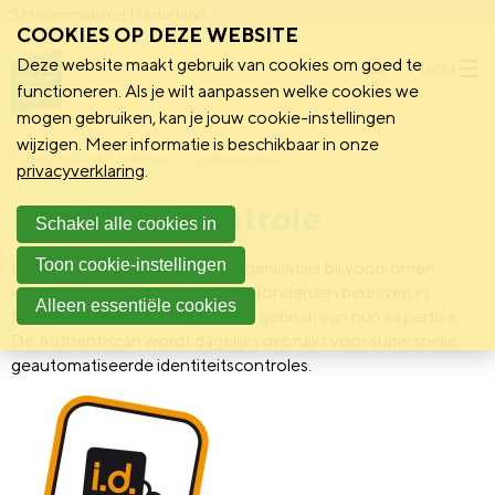
Schoonmakend Nederland
COOKIES OP DEZE WEBSITE
Deze website maakt gebruik van cookies om goed te
Menu
functioneren. Als je wilt aanpassen welke cookies we
mogen gebruiken, kan je jouw cookie-instellingen
wijzigen. Meer informatie is beschikbaar in onze
Schoonmakend Nederland
Ledenvoordeel
privacyverklaring
.
Identiteitscontrole
Schakel alle cookies in
Toon cookie-instellingen
Keesing Technologies helpt organisaties bij voorkomen
en bestrijden identiteitsfraude. Honderden bedrijven in
Alleen essentiële cookies
Nederland en wereldwijd maken gebruik van hun expertise.
De Authentiscan wordt dagelijks gebruikt voor supersnelle,
geautomatiseerde identiteitscontroles.