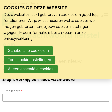
Schoonmakend Nederland
COOKIES OP DEZE WEBSITE
Deze website maakt gebruik van cookies om goed te
Menu
functioneren. Als je wilt aanpassen welke cookies we
mogen gebruiken, kan je jouw cookie-instellingen
Vraag wachtwoord herstel
wijzigen. Meer informatie is beschikbaar in onze
privacyverklaring
.
aan
Schakel alle cookies in
Toon cookie-instellingen
Vul je e-mailadres in om een nieuw
wachtwoord te verkrijgen.
Alleen essentiële cookies
Stap 1: Verkrijg een nieuw wachtwoord
E-mailadres
*