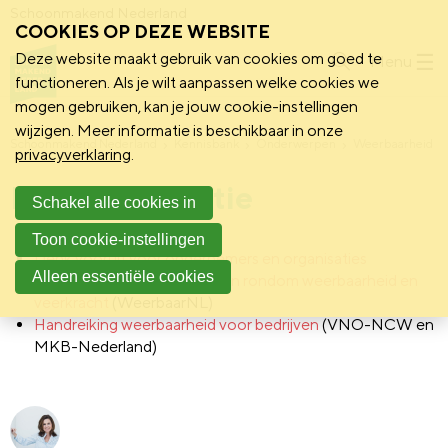
Schoonmakend Nederland
COOKIES OP DEZE WEBSITE
Deze website maakt gebruik van cookies om goed te
Menu
functioneren. Als je wilt aanpassen welke cookies we
mogen gebruiken, kan je jouw cookie-instellingen
wijzigen. Meer informatie is beschikbaar in onze
Schoonmakend Nederland
Kennisbank
Onderwerpen
Weerbaarheid
privacyverklaring
.
Extra informatie
Schakel alle cookies in
Toon cookie-instellingen
Denk vooruit voor ondernemers en organisaties
Alleen essentiële cookies
Evenementen en opleidingen rondom weerbaarheid en
veerkracht
(WeerbaarNL)
Handreiking weerbaarheid voor bedrijven
(VNO-NCW en
MKB-Nederland)