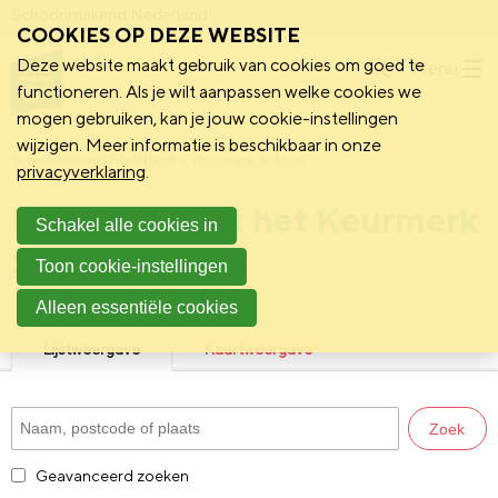
Schoonmakend Nederland
COOKIES OP DEZE WEBSITE
Deze website maakt gebruik van cookies om goed te
Menu
functioneren. Als je wilt aanpassen welke cookies we
mogen gebruiken, kan je jouw cookie-instellingen
wijzigen. Meer informatie is beschikbaar in onze
Schoonmakend Nederland
Keurmerk Schoon
privacyverklaring
.
Bedrijven met het Keurmerk
Schakel alle cookies in
Schoon
Toon cookie-instellingen
Alleen essentiële cookies
Lijstweergave
Kaartweergave
Zoek
Geavanceerd zoeken