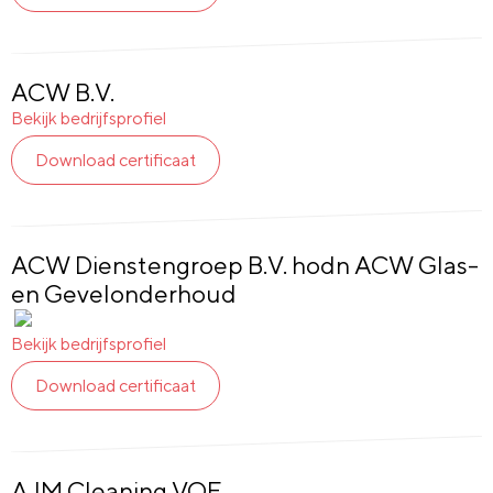
ACW B.V.
Bekijk bedrijfsprofiel
Download certificaat
ACW Dienstengroep B.V. hodn ACW Glas-
en Gevelonderhoud
Glas
en
Bekijk bedrijfsprofiel
Gevel:
Download certificaat
Ja
AJM Cleaning VOF