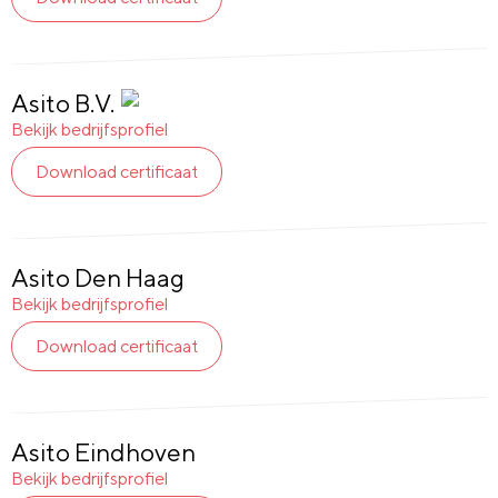
Asito B.V.
Glas
en
Bekijk bedrijfsprofiel
Gevel:
Download certificaat
Ja
Asito Den Haag
Bekijk bedrijfsprofiel
Download certificaat
Asito Eindhoven
Bekijk bedrijfsprofiel