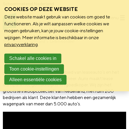
Schoonmakend Nederland
COOKIES OP DEZE WEBSITE
Deze website maakt gebruik van cookies om goed te
Menu
functioneren. Als je wilt aanpassen welke cookies we
mogen gebruiken, kan je jouw cookie-instellingen
wijzigen. Meer informatie is beschikbaar in onze
Schoonmakend Nederland
Ledenvoordeel
privacyverklaring
.
Aurix
Schakel alle cookies in
Toon cookie-instellingen
Aurix
is een specialist op het gebied van leaseauto’s en het
daarbij behorende wagenparkbeheer. Aurix maakt lease
Alleen essentiële cookies
transparanter, gemakkelijker én goedkoper. Wij zijn het
grootste inkoopcollectief van Nederland, met ruim 200
bedrijven als klant. Deze klanten hebben een gezamenlijk
wagenpark van meer dan 5.000 auto’s.