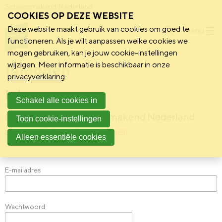
Schoonmakend Nederland
COOKIES OP DEZE WEBSITE
Deze website maakt gebruik van cookies om goed te
Menu
functioneren. Als je wilt aanpassen welke cookies we
mogen gebruiken, kan je jouw cookie-instellingen
Inloggen
wijzigen. Meer informatie is beschikbaar in onze
privacyverklaring
.
Inloggen
Schakel alle cookies in
Nog geen Mijn Schoonmakend Nederland
Toon cookie-instellingen
account?
Registreer je hier
.
Alleen essentiële cookies
E-mailadres
Wachtwoord