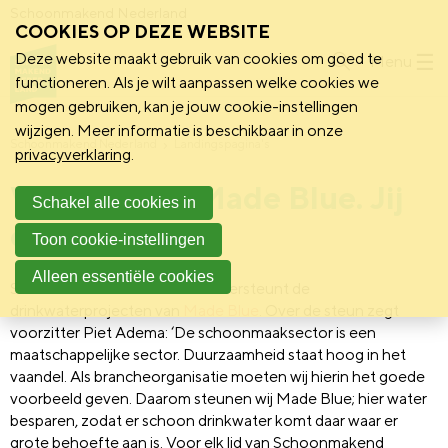
Schoonmakend Nederland
COOKIES OP DEZE WEBSITE
Deze website maakt gebruik van cookies om goed te
Menu
functioneren. Als je wilt aanpassen welke cookies we
mogen gebruiken, kan je jouw cookie-instellingen
wijzigen. Meer informatie is beschikbaar in onze
Schoonmakend Nederland
Landingspagina's
privacyverklaring
.
Wij steunen Made Blue. Jij
Schakel alle cookies in
ook?
Toon cookie-instellingen
Alleen essentiële cookies
Schoonmakend Nederland ondersteunt de
drinkwaterprojecten van
Made Blue
. Over de steun zegt
voorzitter Piet Adema: ‘De schoonmaaksector is een
maatschappelijke sector. Duurzaamheid staat hoog in het
vaandel. Als brancheorganisatie moeten wij hierin het goede
voorbeeld geven. Daarom steunen wij Made Blue; hier water
besparen, zodat er schoon drinkwater komt daar waar er
grote behoefte aan is. Voor elk lid van Schoonmakend