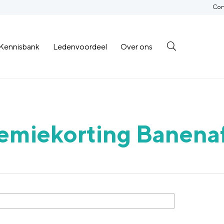
Con
Kennisbank
Ledenvoordeel
Over ons
remiekorting Banena