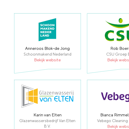
Anneroos Blok-de Jong
Rob Boer
Schoonmakend Nederland
CSU Groep B
Bekijk website
Bekijk webs
Karin van Elten
Bianca Rimme
Glazenwassersbedrijf Van Elten
Vebego Cleaning 
B.V.
Bekijk webs