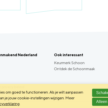
onmakend Nederland
Ook interessant
Keurmerk Schoon
Ontdek de Schoonmaak
 privacy beleid
es om goed te functioneren. Als je wilt aanpassen
Schake
n je jouw cookie-instellingen wijzigen. Meer
Alleen
cyverklaring
.