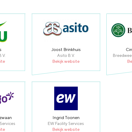
s
Joost Brinkhuis
Ci
.V.
Asito B.V.
Breedweer 
ite
Bekijk website
Be
lzwaan
Ingrid Toonen
Services
EW Facility Services
ite
Bekijk website