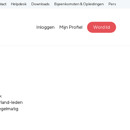
tact
Helpdesk
Downloads
Bijeenkomsten & Opleidingen
Pers
Inloggen
Mijn Profiel
Word lid
k
rland-leden
egelmatig