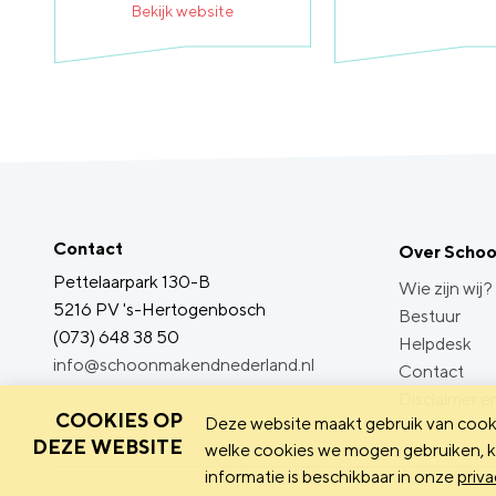
Bekijk website
Contact
Over Scho
Pettelaarpark 130-B
Wie zijn wij?
5216 PV 's-Hertogenbosch
Bestuur
(073) 648 38 50
Helpdesk
info@schoonmakendnederland.nl
Contact
Disclaimer en
COOKIES OP
Deze website maakt gebruik van cooki
DEZE WEBSITE
welke cookies we mogen gebruiken, ka
informatie is beschikbaar in onze
priva