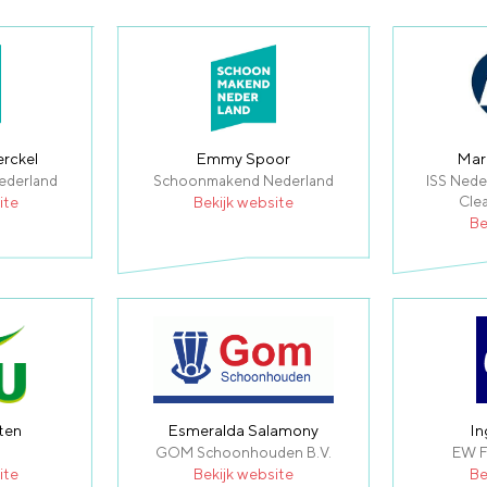
erckel
Emmy Spoor
Mar
ederland
Schoonmakend Nederland
ISS Nede
ite
Bekijk website
Cle
Be
ten
Esmeralda Salamony
In
GOM Schoonhouden B.V.
EW Fa
ite
Bekijk website
Be