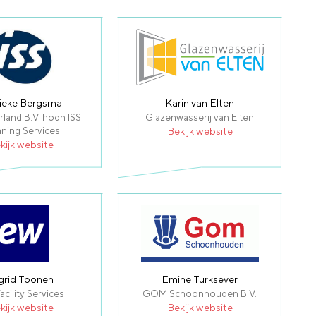
ieke Bergsma
Karin van Elten
rland B.V. hodn ISS
Glazenwasserij van Elten
aning Services
Bekijk website
kijk website
grid Toonen
Emine Turksever
cility Services
GOM Schoonhouden B.V.
kijk website
Bekijk website