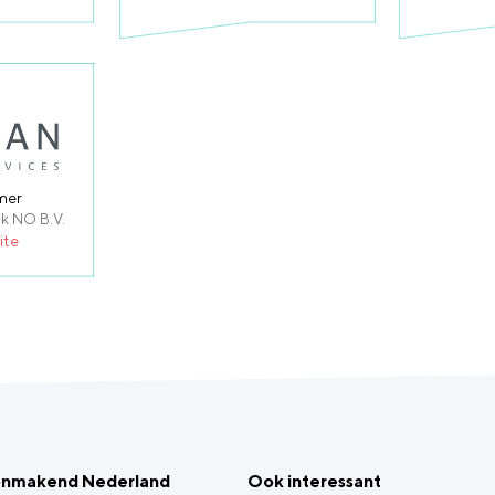
mer
k NO B.V.
ite
onmakend Nederland
Ook interessant