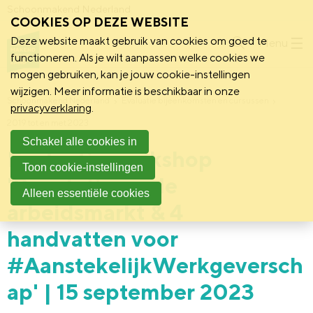
Schoonmakend Nederland
COOKIES OP DEZE WEBSITE
Deze website maakt gebruik van cookies om goed te
Menu
functioneren. Als je wilt aanpassen welke cookies we
mogen gebruiken, kan je jouw cookie-instellingen
wijzigen. Meer informatie is beschikbaar in onze
Schoonmakend Nederland
Evaluatie bijeenkomsten en cursussen
privacyverklaring
.
2019 tot en met 2023
Schakel alle cookies in
Evaluatie workshop
Toon cookie-instellingen
'Revolutie op de
Alleen essentiële cookies
arbeidsmarkt & 4
handvatten voor
#AanstekelijkWerkgeversch
ap' | 15 september 2023