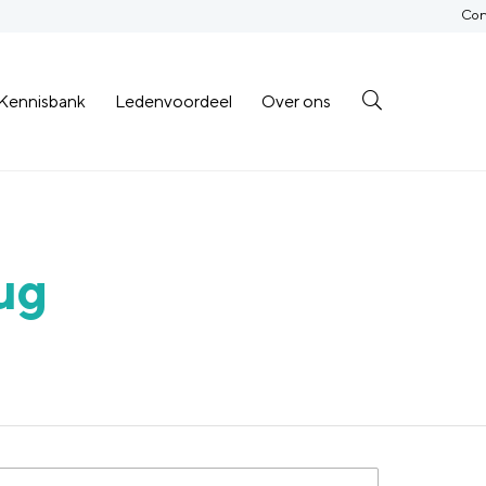
Con
Kennisbank
Ledenvoordeel
Over ons
ug