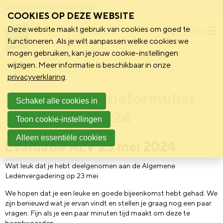
Schoonmakend Nederland
COOKIES OP DEZE WEBSITE
Deze website maakt gebruik van cookies om goed te
Menu
functioneren. Als je wilt aanpassen welke cookies we
mogen gebruiken, kan je jouw cookie-instellingen
wijzigen. Meer informatie is beschikbaar in onze
Schoonmakend Nederland
Evaluatie bijeenkomsten en cursussen
2024
privacyverklaring
.
2024 | Evaluatieformulier
Schakel alle cookies in
ALV 23 mei 2024
Toon cookie-instellingen
Alleen essentiële cookies
Evaluatie ALV 23 mei 2024
Wat leuk dat je hebt deelgenomen aan de Algemene
Ledenvergadering op 23 mei.
We hopen dat je een leuke en goede bijeenkomst hebt gehad. We
zijn benieuwd wat je ervan vindt en stellen je graag nog een paar
vragen. Fijn als je een paar minuten tijd maakt om deze te
beantwoorden.