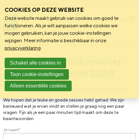
Schoonmakend Nederland
COOKIES OP DEZE WEBSITE
Deze website maakt gebruik van cookies om goed te
Menu
functioneren. Als je wilt aanpassen welke cookies we
mogen gebruiken, kan je jouw cookie-instellingen
wijzigen. Meer informatie is beschikbaar in onze
Schoonmakend Nederland
Evaluatie bijeenkomsten en cursussen
2024
privacyverklaring
.
2024 | Evaluatieformulier
Schakel alle cookies in
duurzaamheidslab 2024
Toon cookie-instellingen
Alleen essentiële cookies
Wat leuk dat je hebt deelgenomen aan het Duurzaamheidslab.
We hopen dat je leuke en goede sessies hebt gehad. We zijn
benieuwd wat je ervan vindt en stellen je graag nog een paar
vragen. Fijn als je een paar minuten tijd maakt om deze te
beantwoorden.
Je naam
*