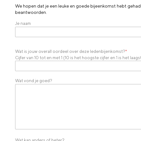
We hopen dat je een leuke en goede bijeenkomst hebt gehad. W
beantwoorden.
Je naam
Wat is jouw overall oordeel over deze ledenbijenkomst?
*
Cijfer van 10 tot en met 1 (10 is het hoogste cijfer en 1 is het laagst
Wat vond je goed?
Wat kan anders of beter?