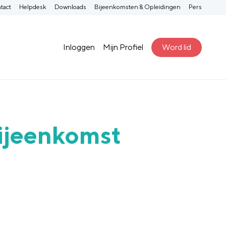
tact
Helpdesk
Downloads
Bijeenkomsten & Opleidingen
Pers
Inloggen
Mijn Profiel
Word lid
bijeenkomst