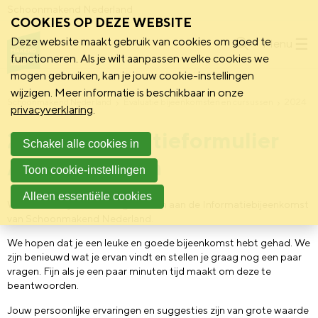
Schoonmakend Nederland
COOKIES OP DEZE WEBSITE
Deze website maakt gebruik van cookies om goed te
Menu
functioneren. Als je wilt aanpassen welke cookies we
mogen gebruiken, kan je jouw cookie-instellingen
wijzigen. Meer informatie is beschikbaar in onze
Schoonmakend Nederland
Evaluatie bijeenkomsten en cursussen
2024
privacyverklaring
.
2024 | Evaluatieformulier
Schakel alle cookies in
Aspirant leden
Toon cookie-instellingen
Alleen essentiële cookies
Wat leuk dat je hebt deelgenomen aan de Informatiebijeenkomst
van Schoonmakend Nederland.
We hopen dat je een leuke en goede bijeenkomst hebt gehad. We
zijn benieuwd wat je ervan vindt en stellen je graag nog een paar
vragen. Fijn als je een paar minuten tijd maakt om deze te
beantwoorden.
Jouw persoonlijke ervaringen en suggesties zijn van grote waarde