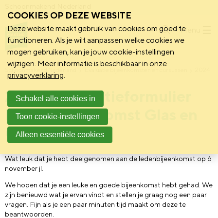
Schoonmakend Nederland
COOKIES OP DEZE WEBSITE
Deze website maakt gebruik van cookies om goed te
Menu
functioneren. Als je wilt aanpassen welke cookies we
mogen gebruiken, kan je jouw cookie-instellingen
wijzigen. Meer informatie is beschikbaar in onze
Schoonmakend Nederland
Evaluatie bijeenkomsten en cursussen
2024
privacyverklaring
.
2024 | Evaluatieformulier
Schakel alle cookies in
Ledenbijeenkomst Glas en
Toon cookie-instellingen
Gevel
Alleen essentiële cookies
Wat leuk dat je hebt deelgenomen aan de ledenbijeenkomst op 6
november jl.
We hopen dat je een leuke en goede bijeenkomst hebt gehad. We
zijn benieuwd wat je ervan vindt en stellen je graag nog een paar
vragen. Fijn als je een paar minuten tijd maakt om deze te
beantwoorden.