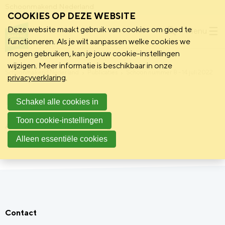
Schoonmakend Nederland
COOKIES OP DEZE WEBSITE
Deze website maakt gebruik van cookies om goed te
Menu
functioneren. Als je wilt aanpassen welke cookies we
mogen gebruiken, kan je jouw cookie-instellingen
wijzigen. Meer informatie is beschikbaar in onze
Schoonmakend Nederland
Publicaties
Schoon nummer 8 - 14 juli 2022
privacyverklaring
.
Hotspot
Schakel alle cookies in
Toon cookie-instellingen
Artikel routekaartontwikkeling
Alleen essentiële cookies
Contact