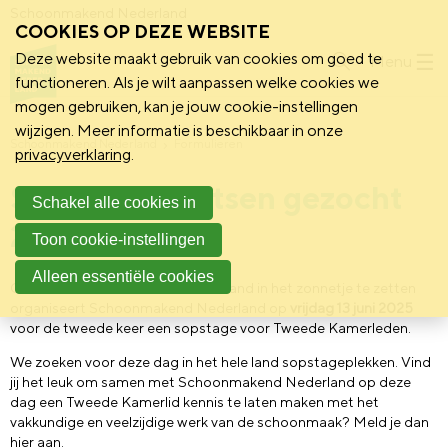
Schoonmakend Nederland
COOKIES OP DEZE WEBSITE
Deze website maakt gebruik van cookies om goed te
Menu
functioneren. Als je wilt aanpassen welke cookies we
mogen gebruiken, kan je jouw cookie-instellingen
wijzigen. Meer informatie is beschikbaar in onze
Schoonmakend Nederland
Formulieren
privacyverklaring
.
Sopstageplaatsen gezocht
Schakel alle cookies in
2025
Toon cookie-instellingen
Alleen essentiële cookies
Om de schoonmakers van Nederland in het zonnetje te zetten
organiseert Schoonmakend Nederland op
vrijdag 13 juni 2025
voor de tweede keer een sopstage voor Tweede Kamerleden.
We zoeken voor deze dag
in het hele land
sopstageplekken. Vind
jij het leuk om samen met Schoonmakend Nederland op deze
dag een Tweede Kamerlid kennis te laten maken met het
vakkundige en veelzijdige werk van de schoonmaak? Meld je dan
hier aan.