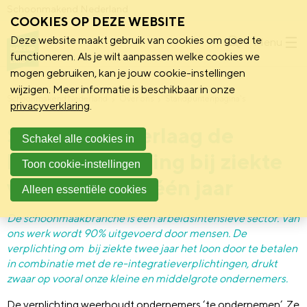
Schoonmakend Nederland
COOKIES OP DEZE WEBSITE
Deze website maakt gebruik van cookies om goed te
Menu
functioneren. Als je wilt aanpassen welke cookies we
mogen gebruiken, kan je jouw cookie-instellingen
wijzigen. Meer informatie is beschikbaar in onze
Schoonmakend Nederland
Over ons
Standpuntenpagina's
privacyverklaring
.
Standpunt: Verlaag de
Schakel alle cookies in
loondoorbetaling bij ziekte
Toon cookie-instellingen
van twee naar één jaar
Alleen essentiële cookies
De schoonmaakbranche is een arbeidsintensieve sector. Van
ons werk wordt 90% uitgevoerd door mensen. De
verplichting om bij ziekte twee jaar het loon door te betalen
in combinatie met de re-integratieverplichtingen, drukt
zwaar op vooral onze kleine en middelgrote ondernemers.
De verplichting weerhoudt ondernemers ‘te ondernemen’. Ze