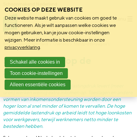
Schoonmakend Nederland
COOKIES OP DEZE WEBSITE
Deze website maakt gebruik van cookies om goed te
Menu
functioneren. Als je wilt aanpassen welke cookies we
mogen gebruiken, kan je jouw cookie-instellingen
wijzigen. Meer informatie is beschikbaar in onze
Schoonmakend Nederland
Over ons
Standpuntenpagina's
privacyverklaring
.
Standpunt: Stop de
Schakel alle cookies in
armoedeval
Toon cookie-instellingen
Alleen essentiële cookies
Vanwege de hoge marginale belastingdruk levert (meer
uren) werken weinig extra inkomen op. Toeslagen en andere
vormen van inkomensondersteuning worden door een
hoger loon al snel minder of komen te vervallen. De hoge
gemiddelde lastendruk op arbeid leidt tot hoge loonkosten
voor werkgevers, terwijl werknemers netto minder te
besteden hebben.