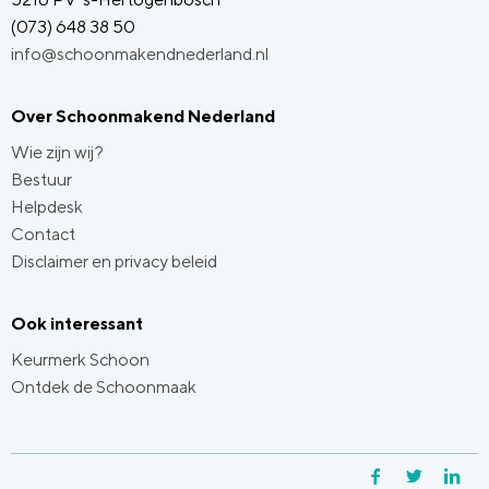
(073) 648 38 50
info@schoonmakendnederland.nl
Over Schoonmakend Nederland
Wie zijn wij?
Bestuur
Helpdesk
Contact
Disclaimer en privacy beleid
Ook interessant
Keurmerk Schoon
Ontdek de Schoonmaak
Facebook
Twitter
Li
Y