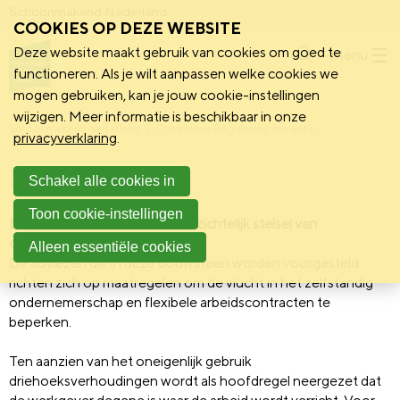
Schoonmakend Nederland
COOKIES OP DEZE WEBSITE
Deze website maakt gebruik van cookies om goed te
Menu
functioneren. Als je wilt aanpassen welke cookies we
mogen gebruiken, kan je jouw cookie-instellingen
wijzigen. Meer informatie is beschikbaar in onze
Schoonmakend Nederland
Commissie Regulering van werk
privacyverklaring
.
Bouwsteen 2
Schakel alle cookies in
Toon cookie-instellingen
Bouwsteen 2: creëer een overzichtelijk stelsel van
contractvormen
Alleen essentiële cookies
De adviezen die in deze bouwsteen worden voorgesteld
richten zich op maatregelen om de vlucht in het zelfstandig
ondernemerschap en flexibele arbeidscontracten te
beperken.
Ten aanzien van het oneigenlijk gebruik
driehoeksverhoudingen wordt als hoofdregel neergezet dat