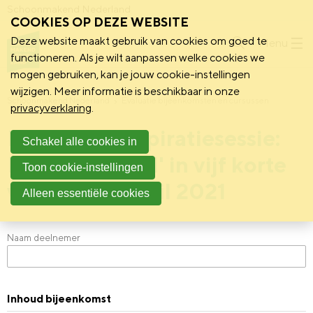
Schoonmakend Nederland
COOKIES OP DEZE WEBSITE
Deze website maakt gebruik van cookies om goed te
Menu
functioneren. Als je wilt aanpassen welke cookies we
mogen gebruiken, kan je jouw cookie-instellingen
wijzigen. Meer informatie is beschikbaar in onze
Schoonmakend Nederland
Evaluatie bijeenkomsten en cursussen
privacyverklaring
.
Evaluatie ‘Inspiratiesessie:
Schakel alle cookies in
Duurzaamheid' in vijf korte
Toon cookie-instellingen
vragen - 19 april 2021
Alleen essentiële cookies
Naam deelnemer
Inhoud bijeenkomst