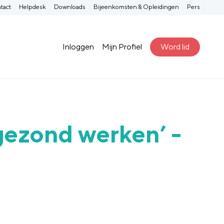
tact
Helpdesk
Downloads
Bijeenkomsten & Opleidingen
Pers
Inloggen
Mijn Profiel
Word lid
 gezond werken’ -