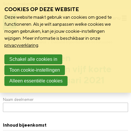
Schoonmakend Nederland
COOKIES OP DEZE WEBSITE
Deze website maakt gebruik van cookies om goed te
Menu
functioneren. Als je wilt aanpassen welke cookies we
mogen gebruiken, kan je jouw cookie-instellingen
wijzigen. Meer informatie is beschikbaar in onze
Schoonmakend Nederland
Evaluatie bijeenkomsten en cursussen
privacyverklaring
.
Evaluatie ‘open
Schakel alle cookies in
conferenties’ in vijf korte
Toon cookie-instellingen
vragen - 21 januari 2021
Alleen essentiële cookies
Naam deelnemer
Inhoud bijeenkomst