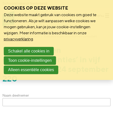
Schoonmakend Nederland
COOKIES OP DEZE WEBSITE
Deze website maakt gebruik van cookies om goed te
Menu
functioneren. Als je wilt aanpassen welke cookies we
mogen gebruiken, kan je jouw cookie-instellingen
wijzigen. Meer informatie is beschikbaar in onze
Schoonmakend Nederland
Evaluatie bijeenkomsten en cursussen
privacyverklaring
.
Evaluatie ‘open
Schakel alle cookies in
coronaconferenties’ in vijf
Toon cookie-instellingen
korte vragen - 24 september
Alleen essentiële cookies
220
Naam deelnemer