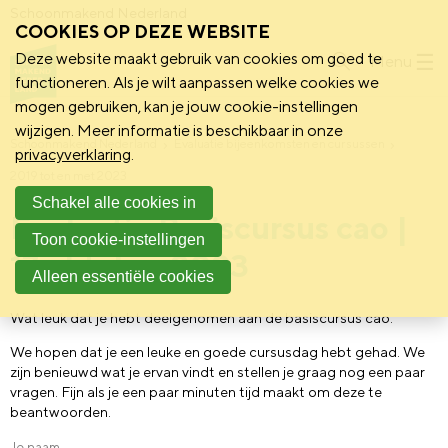
Schoonmakend Nederland
COOKIES OP DEZE WEBSITE
Deze website maakt gebruik van cookies om goed te
Menu
functioneren. Als je wilt aanpassen welke cookies we
mogen gebruiken, kan je jouw cookie-instellingen
wijzigen. Meer informatie is beschikbaar in onze
Schoonmakend Nederland
Evaluatie bijeenkomsten en cursussen
privacyverklaring
.
2019 tot en met 2023
Schakel alle cookies in
Evaluatie Basiscursus cao |
Toon cookie-instellingen
17 oktober 2023
Alleen essentiële cookies
Wat leuk dat je hebt deelgenomen aan de basiscursus cao.
We hopen dat je een leuke en goede cursusdag hebt gehad. We
zijn benieuwd wat je ervan vindt en stellen je graag nog een paar
vragen. Fijn als je een paar minuten tijd maakt om deze te
beantwoorden.
Je naam