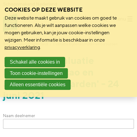
Schoonmakend Nederland
COOKIES OP DEZE WEBSITE
Deze website maakt gebruik van cookies om goed te
Menu
functioneren. Als je wilt aanpassen welke cookies we
mogen gebruiken, kan je jouw cookie-instellingen
wijzigen. Meer informatie is beschikbaar in onze
Schoonmakend Nederland
Evaluatie bijeenkomsten en cursussen
privacyverklaring
.
Evaluatie 'Evaluatie
Schakel alle cookies in
kennissessie 'cao en
Toon cookie-instellingen
arbeidsvoorwaarden' - 24
Alleen essentiële cookies
juni 2021
Naam deelnemer