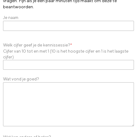
vragen. Fijn als je een paar minuten tijd maakt om deze te
beantwoorden.
Je naam
Welk cijfer geef je de kennissessie?
*
Cijfer van 10 tot en met 1 (10 is het hoogste cijfer en 1 is het laagste
cijfer)
Wat vond je goed?
Wat kan anders of beter?