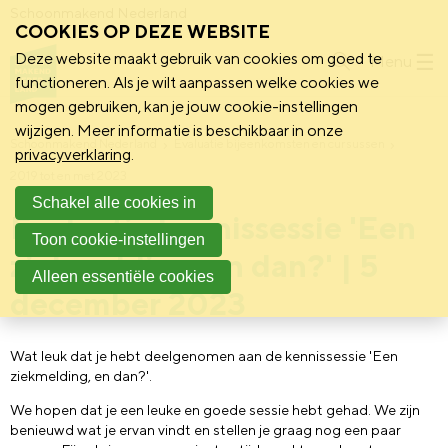
Schoonmakend Nederland
COOKIES OP DEZE WEBSITE
Deze website maakt gebruik van cookies om goed te
Menu
functioneren. Als je wilt aanpassen welke cookies we
mogen gebruiken, kan je jouw cookie-instellingen
wijzigen. Meer informatie is beschikbaar in onze
Schoonmakend Nederland
Evaluatie bijeenkomsten en cursussen
privacyverklaring
.
2019 tot en met 2023
Schakel alle cookies in
Evaluatie kennissessie 'Een
Toon cookie-instellingen
ziekmelding, en dan?' | 5
Alleen essentiële cookies
december 2023
Wat leuk dat je hebt deelgenomen aan de kennissessie 'Een
ziekmelding, en dan?'.
We hopen dat je een leuke en goede sessie hebt gehad. We zijn
benieuwd wat je ervan vindt en stellen je graag nog een paar