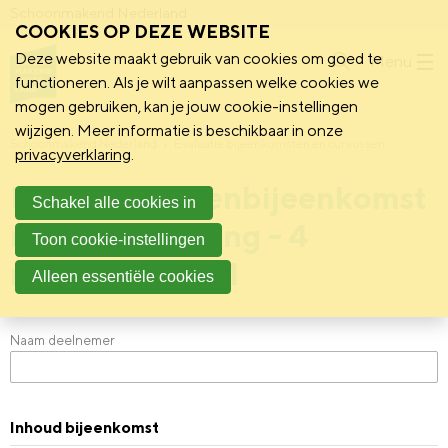
Schoonmakend Nederland
COOKIES OP DEZE WEBSITE
Deze website maakt gebruik van cookies om goed te
Menu
functioneren. Als je wilt aanpassen welke cookies we
mogen gebruiken, kan je jouw cookie-instellingen
wijzigen. Meer informatie is beschikbaar in onze
Schoonmakend Nederland
Evaluatie bijeenkomsten en cursussen
privacyverklaring
.
Evaluatie ledenbijeenkomst
Schakel alle cookies in
reconditionering - 4
Toon cookie-instellingen
november 2021
Alleen essentiële cookies
Naam deelnemer
Inhoud bijeenkomst