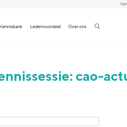
Con
Kennisbank
Ledenvoordeel
Over ons
ennissessie: cao-actu