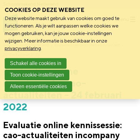
Schoonmakend Nederland
COOKIES OP DEZE WEBSITE
Deze website maakt gebruik van cookies om goed te
Menu
functioneren. Als je wilt aanpassen welke cookies we
mogen gebruiken, kan je jouw cookie-instellingen
wijzigen. Meer informatie is beschikbaar in onze
Schoonmakend Nederland
Evaluatie bijeenkomsten en cursussen
privacyverklaring
.
2019 tot en met 2023
Schakel alle cookies in
Evaluatie online
Toon cookie-instellingen
kennissessie: cao-
Alleen essentiële cookies
actualiteiten - 24 februari
2022
Evaluatie online kennissessie:
cao-actualiteiten incompany