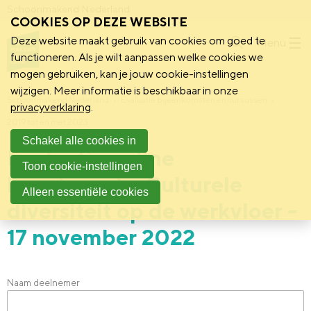
Schoonmakend Nederland
COOKIES OP DEZE WEBSITE
Deze website maakt gebruik van cookies om goed te
Menu
functioneren. Als je wilt aanpassen welke cookies we
mogen gebruiken, kan je jouw cookie-instellingen
wijzigen. Meer informatie is beschikbaar in onze
Schoonmakend Nederland
Evaluatie bijeenkomsten en cursussen
privacyverklaring
.
2019 tot en met 2023
Schakel alle cookies in
Evaluatie online
Toon cookie-instellingen
kennissessie: Culturele
Alleen essentiële cookies
diversiteit op de werkvloer -
17 november 2022
Naam deelnemer