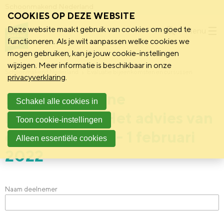
Schoonmakend Nederland
COOKIES OP DEZE WEBSITE
Deze website maakt gebruik van cookies om goed te
Menu
functioneren. Als je wilt aanpassen welke cookies we
mogen gebruiken, kan je jouw cookie-instellingen
wijzigen. Meer informatie is beschikbaar in onze
Schoonmakend Nederland
Evaluatie bijeenkomsten en cursussen
privacyverklaring
.
Evaluatie online
Schakel alle cookies in
kennissessie: Het advies van
Toon cookie-instellingen
de bedrijfsarts - 1 februari
Alleen essentiële cookies
2022
Naam deelnemer