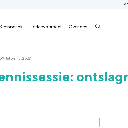
Con
Kennisbank
Ledenvoordeel
Over ons
019 tot en met 2023
kennissessie: ontsla