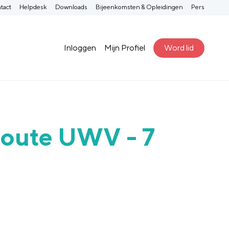
tact
Helpdesk
Downloads
Bijeenkomsten & Opleidingen
Pers
Inloggen
Mijn Profiel
Word lid
groute UWV - 7