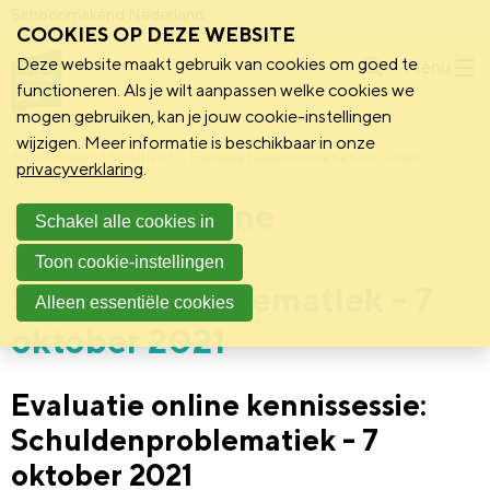
Schoonmakend Nederland
COOKIES OP DEZE WEBSITE
Deze website maakt gebruik van cookies om goed te
Menu
functioneren. Als je wilt aanpassen welke cookies we
mogen gebruiken, kan je jouw cookie-instellingen
wijzigen. Meer informatie is beschikbaar in onze
Schoonmakend Nederland
Evaluatie bijeenkomsten en cursussen
privacyverklaring
.
Evaluatie online
Schakel alle cookies in
kennissessie:
Toon cookie-instellingen
Schuldenproblematiek - 7
Alleen essentiële cookies
oktober 2021
Evaluatie online kennissessie:
Schuldenproblematiek - 7
oktober 2021