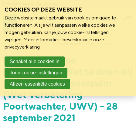
Schoonmakend Nederland
COOKIES OP DEZE WEBSITE
Deze website maakt gebruik van cookies om goed te
Menu
functioneren. Als je wilt aanpassen welke cookies we
mogen gebruiken, kan je jouw cookie-instellingen
wijzigen. Meer informatie is beschikbaar in onze
Schoonmakend Nederland
Evaluatie bijeenkomsten en cursussen
privacyverklaring
.
Evaluatie online
Schakel alle cookies in
kennissessie: Wat te doen bij
Toon cookie-instellingen
langdurig ziekteverzuim
Alleen essentiële cookies
(Wet Verbetering
Poortwachter, UWV) - 28
september 2021