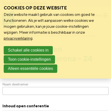
Schoonmakend Nederland
COOKIES OP DEZE WEBSITE
Deze website maakt gebruik van cookies om goed te
Menu
functioneren. Als je wilt aanpassen welke cookies we
mogen gebruiken, kan je jouw cookie-instellingen
wijzigen. Meer informatie is beschikbaar in onze
Schoonmakend Nederland
Evaluatie bijeenkomsten en cursussen
privacyverklaring
.
Evaluatie 'Open
Schakel alle cookies in
conferentie: Corona - 24
Toon cookie-instellingen
november 2021
Alleen essentiële cookies
Naam deelnemer
Inhoud open conferentie