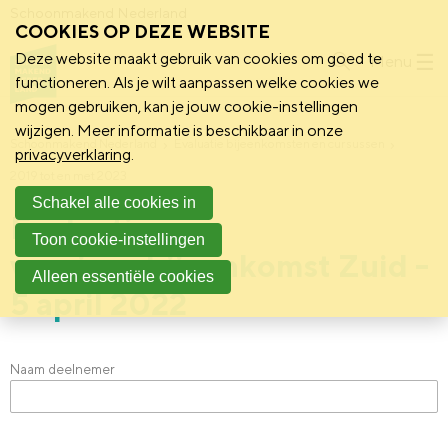
Schoonmakend Nederland
COOKIES OP DEZE WEBSITE
Deze website maakt gebruik van cookies om goed te
Menu
functioneren. Als je wilt aanpassen welke cookies we
mogen gebruiken, kan je jouw cookie-instellingen
wijzigen. Meer informatie is beschikbaar in onze
Schoonmakend Nederland
Evaluatie bijeenkomsten en cursussen
privacyverklaring
.
2019 tot en met 2023
Schakel alle cookies in
Evaluatie
Toon cookie-instellingen
voorjaarsbijeenkomst Zuid -
Alleen essentiële cookies
5 april 2022
Naam deelnemer